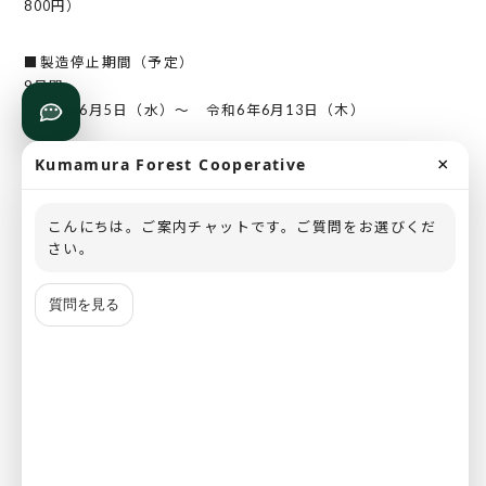
800円）
■製造停止期間（予定）
9日間
令和6年6月5日（水）～ 令和6年6月13日（木）
×
Kumamura Forest Cooperative
■その他
販売継続商品
冷凍食パン、ラスク各種（期間中在庫が無くなるまで）
こんにちは。ご案内チャットです。ご質問をお選びくだ
はちみつ、バター、ジャム等は販売継続
さい。
以上
質問を見る
【お問い合わせ先】
球泉洞 TEL:0966（32）0080
次へ
一覧に戻る
前へ